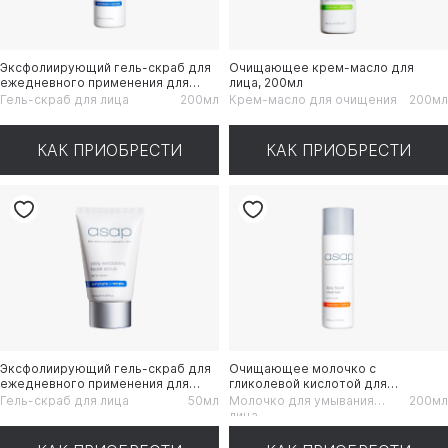
Эксфолиирующий гель-скраб для
Очищающее крем-масло для
ежедневного применения для
лица, 200мл
лица, 200мл
Гель-скраб для лица
200мл
Крем-масло для очищения
200мл
КАК ПРИОБРЕСТИ
КАК ПРИОБРЕСТИ
Эксфолиирующий гель-скраб для
Очищающее молочко с
ежедневного применения для
гликолевой кислотой для
лица, 50мл
ежедневного применения, 200мл
Гель-скраб для лица
50мл
Молочко для умывания
200мл
лица