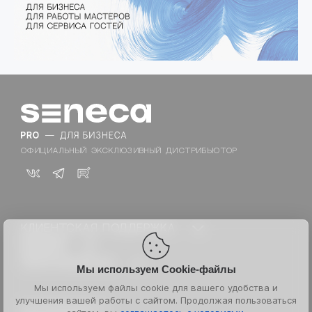
ОФИЦИАЛЬНЫЙ ЭКСКЛЮЗИВНЫЙ ДИСТРИБЬЮТОР
КЛИЕНТСКАЯ ПОДДЕРЖКА
Техническая поддержка:
БРЕНДЫ
ADVANTE
SENECA
Каталог для PRO
ОБСЛУЖИВАНИЕ
Мы используем Cookie-файлы
asap
Документы сайта
Менеджер по развитию:
Акции
Мы используем файлы cookie для вашего удобства и
K18
Партнерам
улучшения вашей работы с сайтом. Продолжая пользоваться
© 2026 Senecapeople
Блог