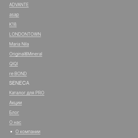
ADVANTE
asap
K18
LONDONTOWN
Maria Nila
Original&Mineral
QIQI
re:BOND
SENECA
Каталог для PRO
Акции
Блог
О нас
О компании