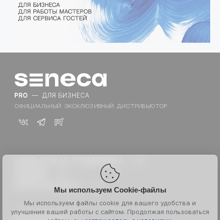
ОФИЦИАЛЬНЫЙ ЭКСКЛЮЗИВНЫЙ ДИСТРИБЬЮТОР
КЛИЕНТСКАЯ ПОДДЕРЖКА
Техническая поддержка:
БРЕНДЫ
ADVANTE
SENECA
Каталог для PRO
ОБСЛУЖИВАНИЕ
Мы используем Cookie-файлы
asap
Документы сайта
Менеджер по развитию:
Акции
Мы используем файлы cookie для вашего удобства и
K18
Партнерам
улучшения вашей работы с сайтом. Продолжая пользоваться
© 2026 Senecapeople
Блог