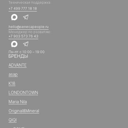
Техническая поддержка:
+7 499 777 18 18
hello@senecapeople.ru
Менеджер по развитию:
+7 903 573 76 43
Пн–пт с 10:00 – 19:00
БРЕНДЫ
ADVANTE
asap
K18
LONDONTOWN
Maria Nila
Original&Mineral
QIQI